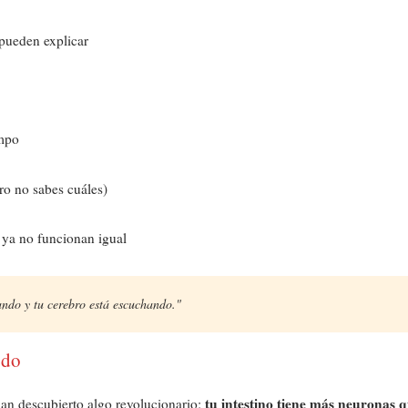
 pueden explicar
empo
ero no sabes cuáles)
o ya no funcionan igual
tando y tu cerebro está escuchando."
odo
tu intestino tiene más neuronas 
han descubierto algo revolucionario: