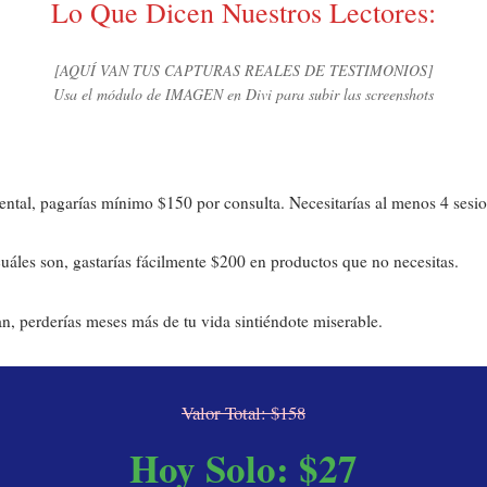
Lo Que Dicen Nuestros Lectores:
[AQUÍ VAN TUS CAPTURAS REALES DE TESTIMONIOS]
Usa el módulo de IMAGEN en Divi para subir las screenshots
mental, pagarías mínimo $150 por consulta. Necesitarías al menos 4 sesi
uáles son, gastarías fácilmente $200 en productos que no necesitas.
n, perderías meses más de tu vida sintiéndote miserable.
Valor Total: $158
Hoy Solo: $27