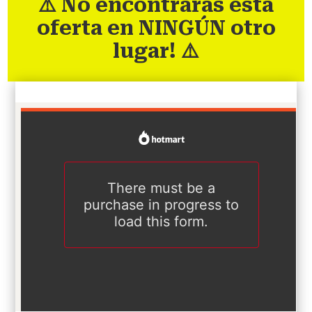
⚠️ No encontrarás esta
oferta en NINGÚN otro
lugar! ⚠️